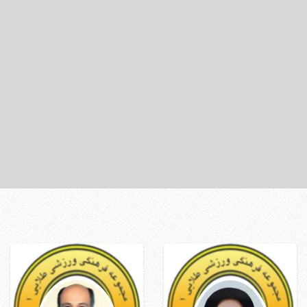
فریبا یوسفی
مهدی زادراد
مربی تکواندو
مربی کیک بوکسینگ