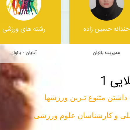
خندانه حسین زاده
رشته های ورزشی
مدیریت بانوان
آقایان - بانوان
یی 1
اشتن متنوع تـرین ورزشها
ان ملی و کارشناسان علوم ورزشی