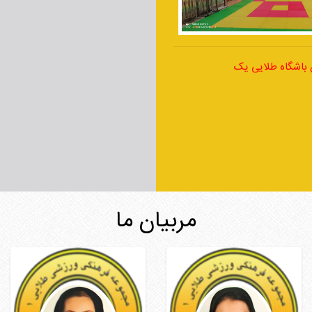
 باشگاه طلایی یک
مربیان ما
معصومه سلحشوری
هدیه خرازی طاهری
بوساری
مربی یوگا
مربی هاپکیدو