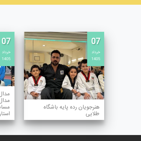
07
07
خرداد
خرداد
1405
1405
مدال
مدال
هنرجویان رده پایه باشگاه
مسابق
طلایی
استان