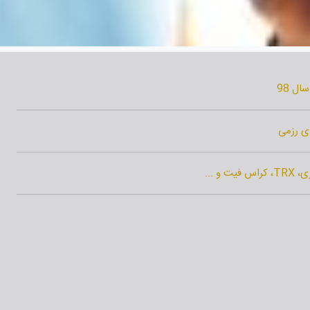
ال 98
ای رزمی
و ...