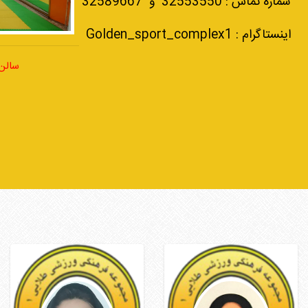
شماره تماس : 32553550 و 32589667
اینستاگرام : Golden_sport_complex1
سالن
سمیرا عبدالهی صیاد
مرجان نزهتی
ماسور
مربی ایروبیک