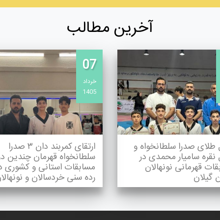
آخرین مطالب
07
خرداد
1405
 طلای صدرا سلطانخواه و
ارتقای کمربند دان ۳ صدرا
 نقره سامیار محمدی در
سلطانخواه قهرمان چندین دو
ات قهرمانی نونهالان
مسابقات استانی و کشوری د
 گیلان
رده سنی خردسالان و نونهالا