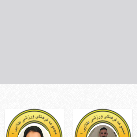
نعیم پورنائب
معصومه سلحشوری
بوساری
مربی والیبال
مربی هاپکیدو