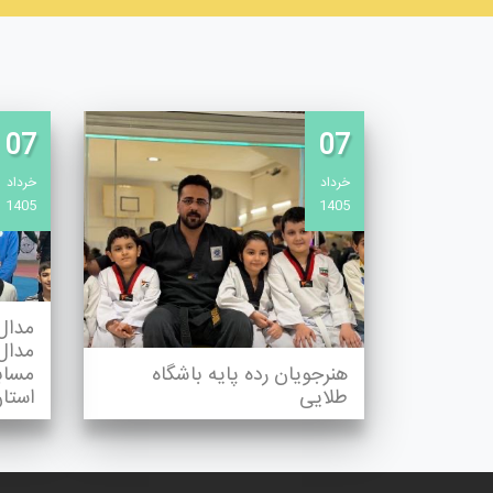
07
07
خرداد
خرداد
1405
1405
مدال
مدال
هنرجویان رده پایه باشگاه
مسابق
طلایی
استان