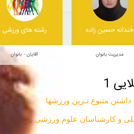
خندانه حسین زاده
رشته های ورزشی
مدیریت بانوان
آقایان - بانوان
یی 1
اشتن متنوع تـرین ورزشها
ان ملی و کارشناسان علوم ورزشی