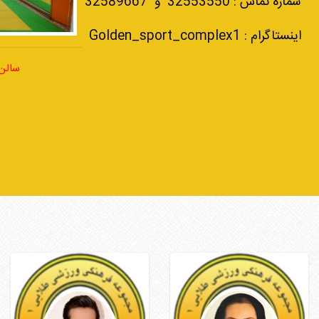
شماره تماس : 32553550 و 32589667
اینستاگرام : Golden_sport_complex1
سالن
هدیه خرازی طاهری
سید مهدی عسکری
مربی یوگا
مربی تکواندو