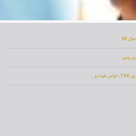
ال 98
ای رزمی
و ...