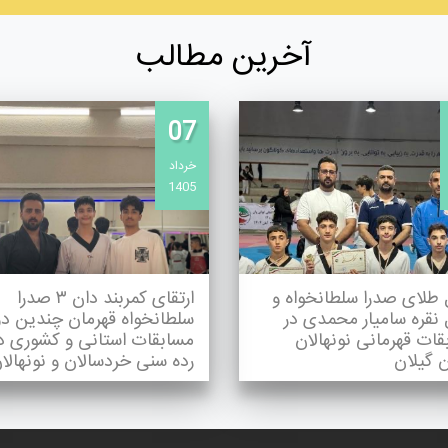
آخرین مطالب
07
خرداد
1405
 طلای صدرا سلطانخواه و
ارتقای کمربند دان ۳ صدرا
 نقره سامیار محمدی در
سلطانخواه قهرمان چندین دو
ات قهرمانی نونهالان
مسابقات استانی و کشوری د
 گیلان
رده سنی خردسالان و نونهالا