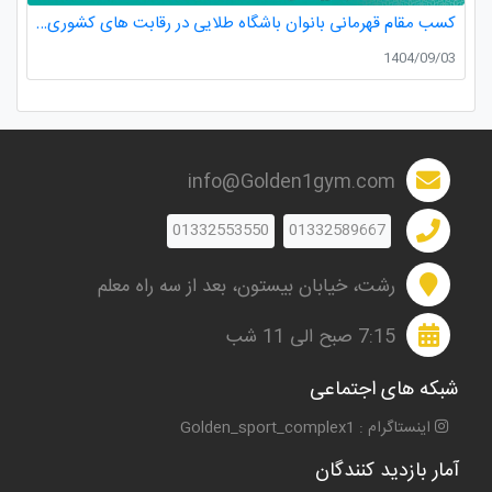
کسب مقام قهرمانی بانوان باشگاه طلایی در رقابت های کشوری کاراته
1404/09/03
info@Golden1gym.com
01332553550
01332589667
رشت، خیابان بیستون، بعد از سه راه معلم
7:15 صبح الی 11 شب
شبکه های اجتماعی
اینستاگرام : Golden_sport_complex1
آمار بازدید کنندگان