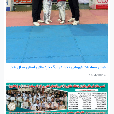
فینال مسابقات قهرمانی تکواندو لیگ خردسالان استان مدال طلا صدرا ظفری از باشگاه طلایی به مربیگری استاد عسکری مربی ارزنده باشگاه
1404/10/14