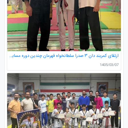
ارتقای کمربند دان ۳ صدرا سلطانخواه قهرمان چندین دوره مسابقات استانی و کشوری در رده سنی خردسالان و نونهالان
1405/03/07