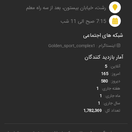
رشت، خیابان بیستون، بعد از سه راه معلم
7:15 صبح الی 11 شب
شبکه های اجتماعی
اینستاگرام : Golden_sport_complex1
آمار بازدید کنندگان
آنلاین:
5
امروز:
165
دیروز:
580
هفته جاری:
1
ماه جاری:
1
سال جاری:
1
تعداد کل:
1,782,369