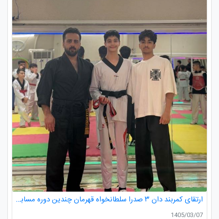
ارتقای کمربند دان ۳ صدرا سلطانخواه قهرمان چندین دوره مسابقات استانی و کشوری در رده سنی خردسالان و نونهالان
1405/03/07