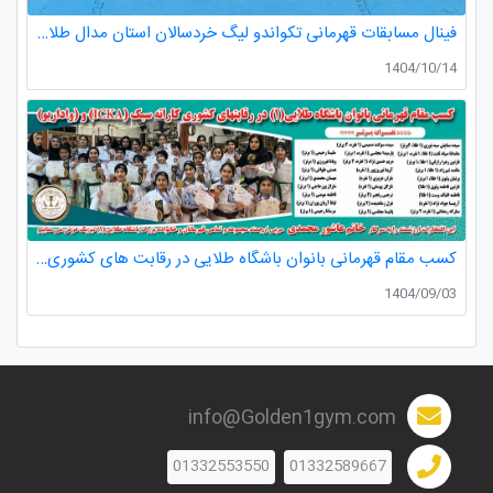
فینال مسابقات قهرمانی تکواندو لیگ خردسالان استان مدال طلا صدرا ظفری از باشگاه طلایی به مربیگری استاد عسکری مربی ارزنده باشگاه
1404/10/14
کسب مقام قهرمانی بانوان باشگاه طلایی در رقابت های کشوری کاراته
1404/09/03
info@Golden1gym.com
01332553550
01332589667