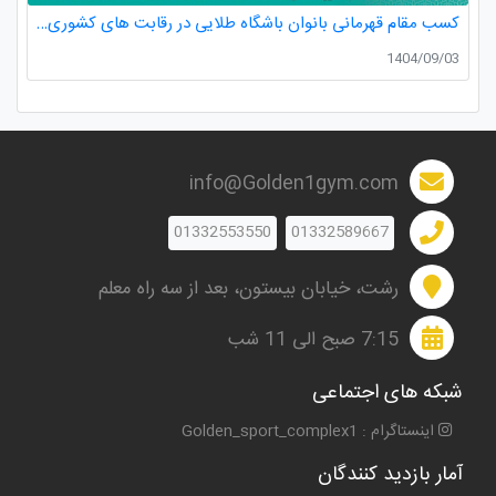
کسب مقام قهرمانی بانوان باشگاه طلایی در رقابت های کشوری کاراته
1404/09/03
info@Golden1gym.com
01332553550
01332589667
رشت، خیابان بیستون، بعد از سه راه معلم
7:15 صبح الی 11 شب
شبکه های اجتماعی
اینستاگرام : Golden_sport_complex1
آمار بازدید کنندگان