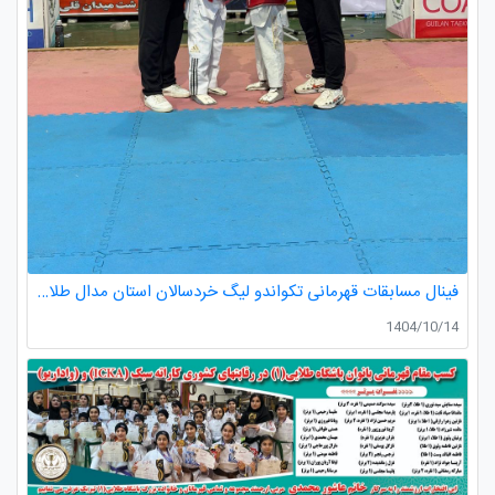
فینال مسابقات قهرمانی تکواندو لیگ خردسالان استان مدال طلا صدرا ظفری از باشگاه طلایی به مربیگری استاد عسکری مربی ارزنده باشگاه
1404/10/14