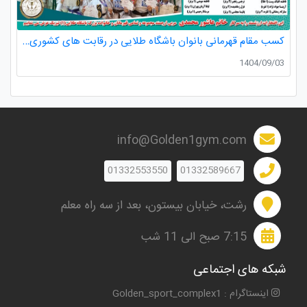
کسب مقام قهرمانی بانوان باشگاه طلایی در رقابت های کشوری کاراته
1404/09/03
info@Golden1gym.com
01332553550
01332589667
رشت، خیابان بیستون، بعد از سه راه معلم
7:15 صبح الی 11 شب
شبکه های اجتماعی
اینستاگرام : Golden_sport_complex1