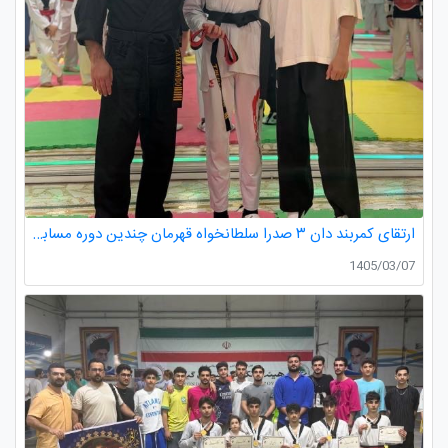
ارتقای کمربند دان ۳ صدرا سلطانخواه قهرمان چندین دوره مسابقات استانی و کشوری در رده سنی خردسالان و نونهالان
1405/03/07