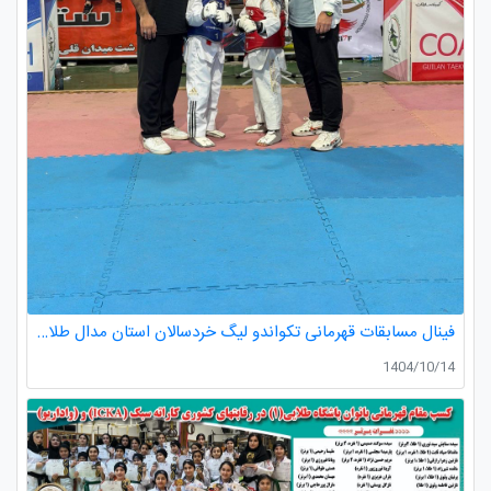
فینال مسابقات قهرمانی تکواندو لیگ خردسالان استان مدال طلا صدرا ظفری از باشگاه طلایی به مربیگری استاد عسکری مربی ارزنده باشگاه
1404/10/14