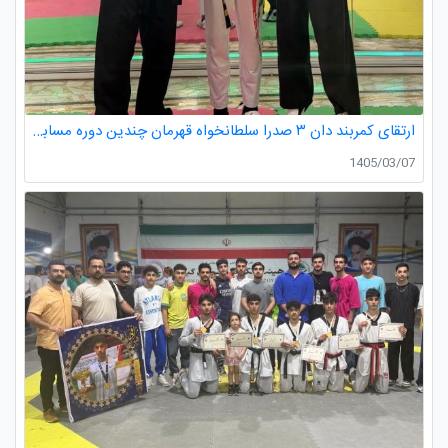
ارتقای کمربند دان ۳ صدرا سلطانخواه قهرمان چندین دوره مسابقات استانی و کشوری در رده سنی خردسالان و نونهالان
1405/03/07