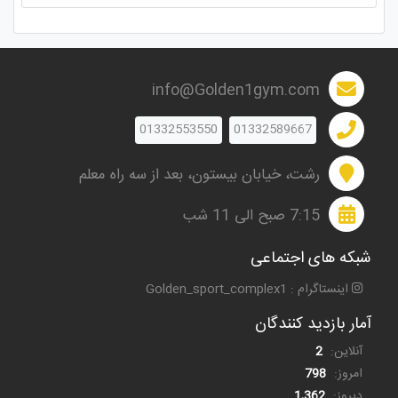
info@Golden1gym.com
01332553550
01332589667
رشت، خیابان بیستون، بعد از سه راه معلم
7:15 صبح الی 11 شب
شبکه های اجتماعی
اینستاگرام : Golden_sport_complex1
آمار بازدید کنندگان
آنلاین:
2
امروز:
798
دیروز:
1,362