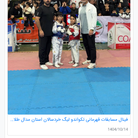
فینال مسابقات قهرمانی تکواندو لیگ خردسالان استان مدال طلا صدرا ظفری از باشگاه طلایی به مربیگری استاد عسکری مربی ارزنده باشگاه
1404/10/14