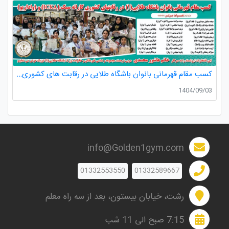
کسب مقام قهرمانی بانوان باشگاه طلایی در رقابت های کشوری کاراته
1404/09/03
info@Golden1gym.com
01332553550
01332589667
رشت، خیابان بیستون، بعد از سه راه معلم
7:15 صبح الی 11 شب