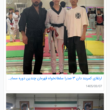
ارتقای کمربند دان ۳ صدرا سلطانخواه قهرمان چندین دوره مسابقات استانی و کشوری در رده سنی خردسالان و نونهالان
1405/03/07