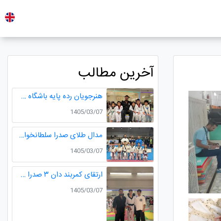
آخرین مطالب
هنرجویان رده پایه باشگاه طلایی
1405/03/07
مدال طلای صدرا سلطانخواه و مدال نقره سامیار محمدی در مسابقات قهرمانی نونهالان استان گیلان
1405/03/07
ارتقای کمربند دان ۳ صدرا سلطانخواه قهرمان چندین دوره مسابقات استانی و کشوری در رده سنی خردسالان و نونهالان
1405/03/07