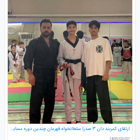
ارتقای کمربند دان ۳ صدرا سلطانخواه قهرمان چندین دوره مسابقات استانی و کشوری در رده سنی خردسالان و نونهالان
1405/03/07