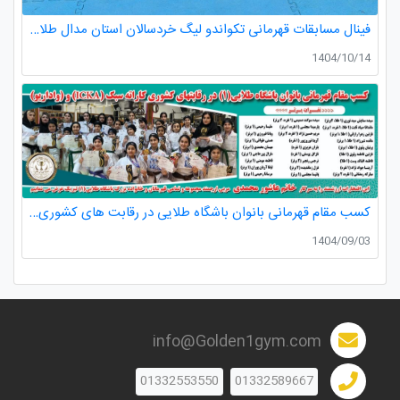
فینال مسابقات قهرمانی تکواندو لیگ خردسالان استان مدال طلا صدرا ظفری از باشگاه طلایی به مربیگری استاد عسکری مربی ارزنده باشگاه
1404/10/14
کسب مقام قهرمانی بانوان باشگاه طلایی در رقابت های کشوری کاراته
1404/09/03
info@Golden1gym.com
01332553550
01332589667