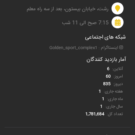
رشت، خیابان بیستون، بعد از سه راه معلم
7:15 صبح الی 11 شب
شبکه های اجتماعی
اینستاگرام : Golden_sport_complex1
آمار بازدید کنندگان
آنلاین:
6
امروز:
60
دیروز:
835
هفته جاری:
1
ماه جاری:
1
سال جاری:
1
تعداد کل:
1,781,684