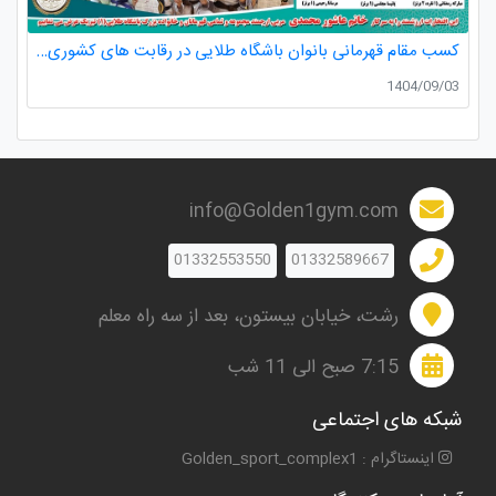
کسب مقام قهرمانی بانوان باشگاه طلایی در رقابت های کشوری کاراته
1404/09/03
info@Golden1gym.com
01332553550
01332589667
رشت، خیابان بیستون، بعد از سه راه معلم
7:15 صبح الی 11 شب
شبکه های اجتماعی
اینستاگرام : Golden_sport_complex1