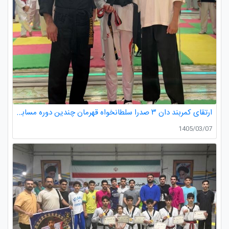
ارتقای کمربند دان ۳ صدرا سلطانخواه قهرمان چندین دوره مسابقات استانی و کشوری در رده سنی خردسالان و نونهالان
1405/03/07