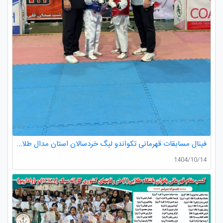
فینال مسابقات قهرمانی تکواندو لیگ خردسالان استان مدال طلا صدرا ظفری از باشگاه طلایی به مربیگری استاد عسکری مربی ارزنده باشگاه
1404/10/14