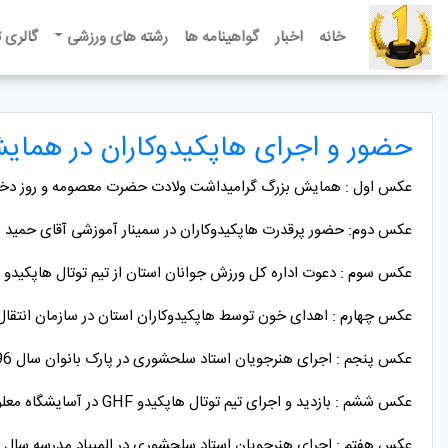
خانه
اخبار
گواهینامه ها
رشته های ورزشی
گالری 
حضور و اجرای هاپکیدوکاران در همای
عکس اول : همایش بزرگ گرامیداشت ولادت حضرت معصومه و روز دختر پا
عکس دوم: حضور پرقدرت هاپکیدوکاران در سمینار آموزشی آقای حمید ام
عکس سوم : دعوت اداره کل ورزش جوانان استان از تیم توتال هاپکیدو GHF استان در جشنواره فرهنگی ورزشی بانوان استان گیلان سال 96
عکس چهارم : اهدای خون توسط هاپکیدوکاران استان در سازمان انتقال خون 9 مرداد 96 روز ا
عکس پنجم : اجرای هنرجویان استاد سلحشوری در پارک بانوان سال 96
عکس ششم : بازدید و اجرای تیم توتال هاپکیدو GHF در آسایشگاه معلولین و سالمندان شهر رشت سال 96
عکس هفتم : اجرای هنرجویان استاد سلحشوری در المپیاد مدرسه سال 96