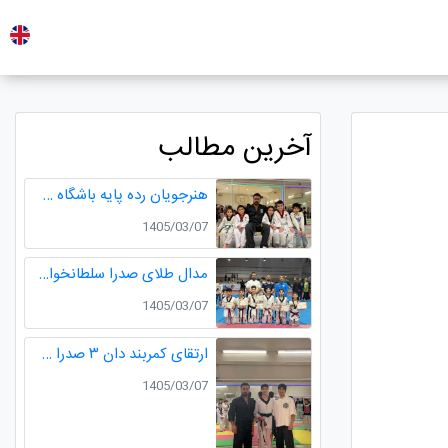
آخرین مطالب
هنرجویان رده پایه باشگاه طلایی
1405/03/07
مدال طلای صدرا سلطانخواه و مدال نقره سامیار محمدی در مسابقات قهرمانی نونهالان استان گیلان
1405/03/07
ارتقای کمربند دان ۳ صدرا سلطانخواه قهرمان چندین دوره مسابقات استانی و کشوری در رده سنی خردسالان و نونهالان
1405/03/07