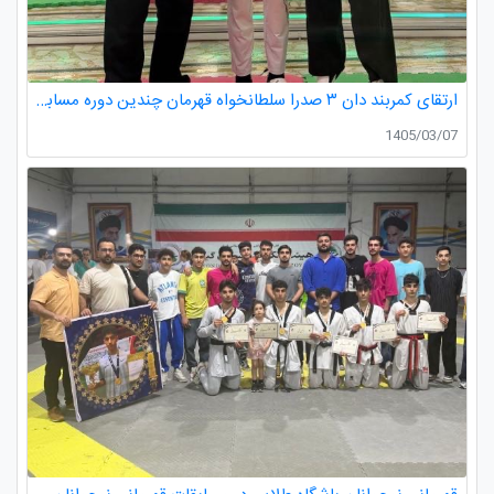
ارتقای کمربند دان ۳ صدرا سلطانخواه قهرمان چندین دوره مسابقات استانی و کشوری در رده سنی خردسالان و نونهالان
1405/03/07