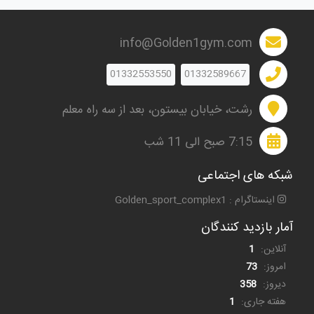
info@Golden1gym.com
01332553550
01332589667
رشت، خیابان بیستون، بعد از سه راه معلم
7:15 صبح الی 11 شب
شبکه های اجتماعی
اینستاگرام : Golden_sport_complex1
آمار بازدید کنندگان
آنلاین:
1
امروز:
73
دیروز:
358
هفته جاری:
1