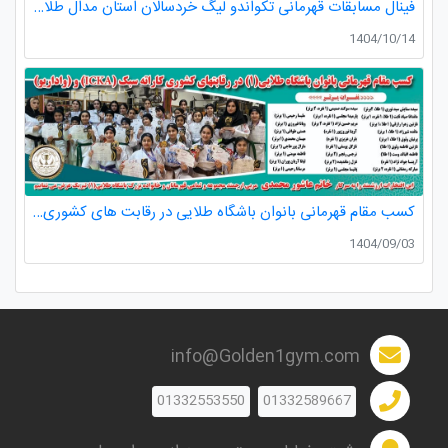
فینال مسابقات قهرمانی تکواندو لیگ خردسالان استان مدال طلا صدرا ظفری از باشگاه طلایی به مربیگری استاد عسکری مربی ارزنده باشگاه
1404/10/14
کسب مقام قهرمانی بانوان باشگاه طلایی در رقابت های کشوری کاراته
1404/09/03
info@Golden1gym.com
01332553550
01332589667