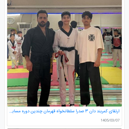
ارتقای کمربند دان ۳ صدرا سلطانخواه قهرمان چندین دوره مسابقات استانی و کشوری در رده سنی خردسالان و نونهالان
1405/03/07