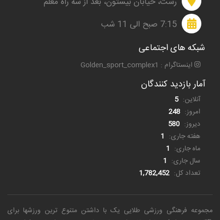
رشت، خیابان بیستون، بعد از سه راه معلم
7:15 صبح الی 11 شب
شبکه های اجتماعی
اینستاگرام : Golden_sport_complex1
آمار بازدید کنندگان
آنلاین:
5
امروز:
248
دیروز:
580
هفته جاری:
1
ماه جاری:
1
سال جاری:
1
تعداد کل:
1,782,452
مجموعه فرهنگی ورزشی طلایی یک
با داشتن متنوع ترین ورزشها برای