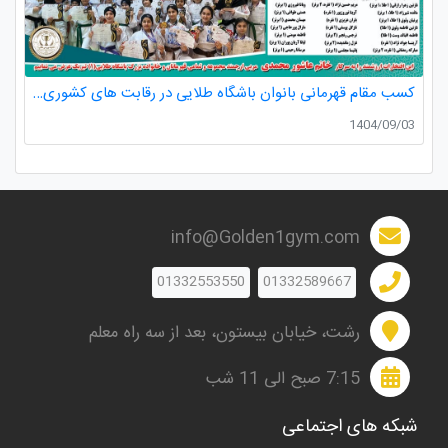
کسب مقام قهرمانی بانوان باشگاه طلایی در رقابت های کشوری کاراته
1404/09/03
info@Golden1gym.com
01332553550
01332589667
رشت، خیابان بیستون، بعد از سه راه معلم
7:15 صبح الی 11 شب
شبکه های اجتماعی