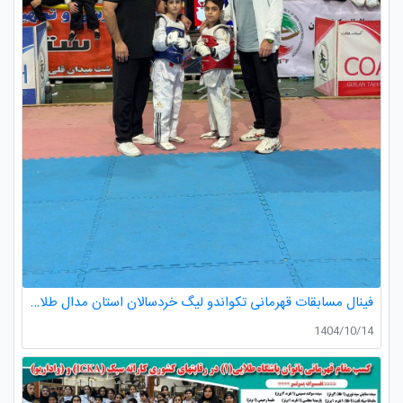
فینال مسابقات قهرمانی تکواندو لیگ خردسالان استان مدال طلا صدرا ظفری از باشگاه طلایی به مربیگری استاد عسکری مربی ارزنده باشگاه
1404/10/14