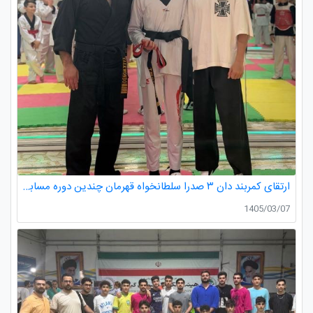
ارتقای کمربند دان ۳ صدرا سلطانخواه قهرمان چندین دوره مسابقات استانی و کشوری در رده سنی خردسالان و نونهالان
1405/03/07