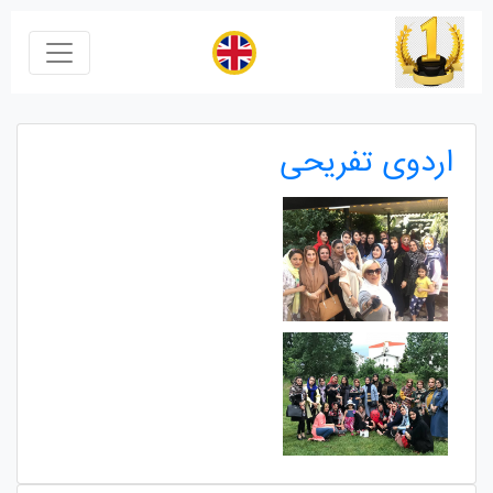
اردوی تفریحی