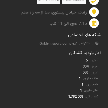
01332553550
01332589667
رشت، خیابان بیستون، بعد از سه راه معلم
7:15 صبح الی 11 شب
شبکه های اجتماعی
اینستاگرام : Golden_sport_complex1
آمار بازدید کنندگان
آنلاین:
5
امروز:
304
دیروز:
580
هفته جاری:
1
ماه جاری:
1
سال جاری:
1
تعداد کل:
1,782,508