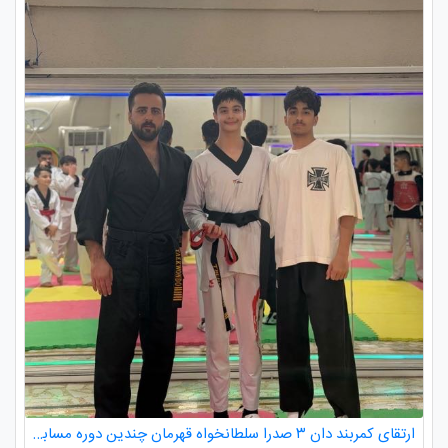
ارتقای کمربند دان ۳ صدرا سلطانخواه قهرمان چندین دوره مسابقات استانی و کشوری در رده سنی خردسالان و نونهالان