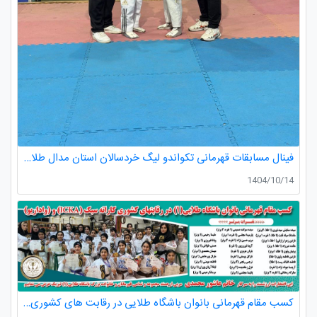
فینال مسابقات قهرمانی تکواندو لیگ خردسالان استان مدال طلا صدرا ظفری از باشگاه طلایی به مربیگری استاد عسکری مربی ارزنده باشگاه
1404/10/14
کسب مقام قهرمانی بانوان باشگاه طلایی در رقابت های کشوری کاراته