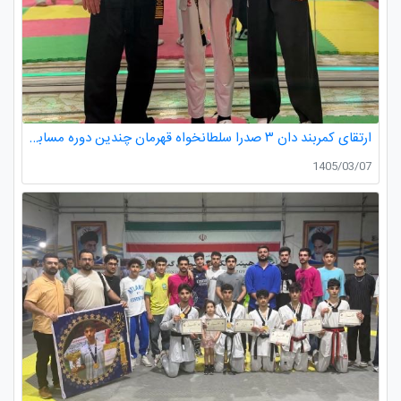
ارتقای کمربند دان ۳ صدرا سلطانخواه قهرمان چندین دوره مسابقات استانی و کشوری در رده سنی خردسالان و نونهالان
1405/03/07