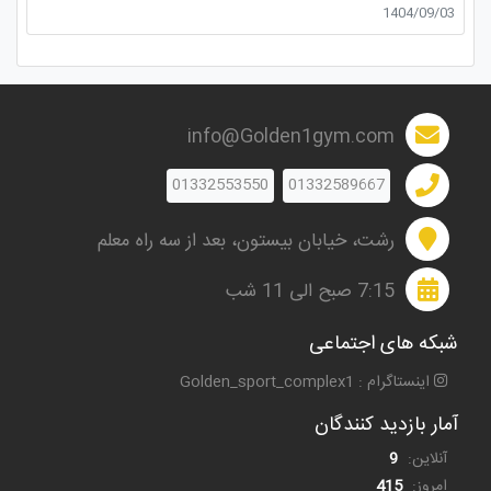
1404/09/03
info@Golden1gym.com
01332553550
01332589667
رشت، خیابان بیستون، بعد از سه راه معلم
7:15 صبح الی 11 شب
شبکه های اجتماعی
اینستاگرام : Golden_sport_complex1
آمار بازدید کنندگان
آنلاین:
9
امروز:
415