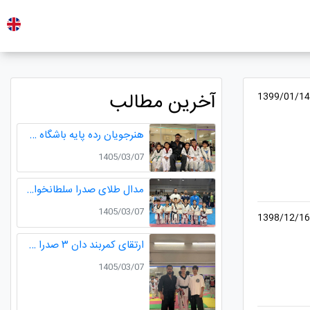
آخرین مطالب
1399/01/14
هنرجویان رده پایه باشگاه طلایی
1405/03/07
مدال طلای صدرا سلطانخواه و مدال نقره سامیار محمدی در مسابقات قهرمانی نونهالان استان گیلان
1405/03/07
1398/12/16
ارتقای کمربند دان ۳ صدرا سلطانخواه قهرمان چندین دوره مسابقات استانی و کشوری در رده سنی خردسالان و نونهالان
1405/03/07