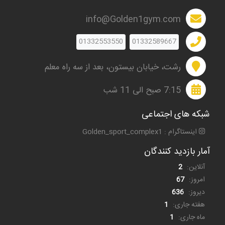
info@Golden1gym.com
01332553550
01332589667
رشت، خیابان بیستون، بعد از سه راه معلم
7:15 صبح الی 11 شب
شبکه های اجتماعی
اینستاگرام : Golden_sport_complex1
آمار بازدید کنندگان
آنلاین:
2
امروز:
67
دیروز:
636
هفته جاری:
1
ماه جاری:
1