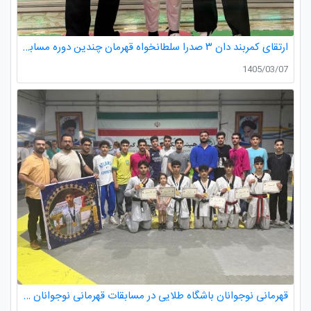
ارتقای کمربند دان ۳ صدرا سلطانخواه قهرمان چندین دوره مسابقات استانی و کشوری در رده سنی خردسالان و نونهالان
1405/03/07
قهرمانی نوجوانان باشگاه طلایی در مسابقات قهرمانی نوجوانان تکواندو استان گیلان