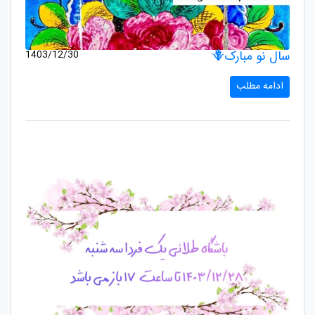
سال نو مبارک🪻
1403/12/30
ادامه مطلب