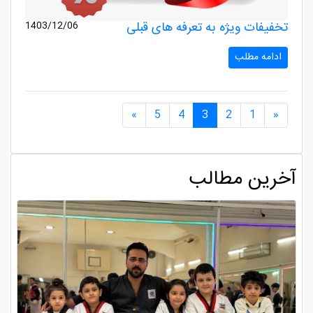
تخفیفات ویژه به تعرفه های قبلی
1403/12/06
ادامه مطلب
صفحه قبلی
صفحه بعدی
»
5
4
3
2
1
«
آخرین مطالب