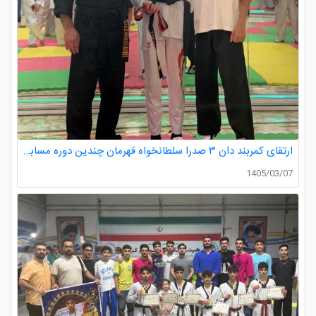
ارتقای کمربند دان ۳ صدرا سلطانخواه قهرمان چندین دوره مسابقات استانی و کشوری در رده سنی خردسالان و نونهالان
1405/03/07