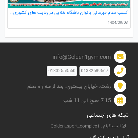
کسب مقام قهرمانی بانوان باشگاه طلایی در رقابت های کشوری کاراته
1404/09/03
info@Golden1gym.com
01332553550
01332589667
رشت، خیابان بیستون، بعد از سه راه معلم
7:15 صبح الی 11 شب
شبکه های اجتماعی
اینستاگرام : Golden_sport_complex1