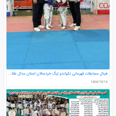
فینال مسابقات قهرمانی تکواندو لیگ خردسالان استان مدال طلا صدرا ظفری از باشگاه طلایی به مربیگری استاد عسکری مربی ارزنده باشگاه
1404/10/14