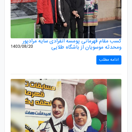
كسب مقام قهرمانى پومسه انفرادى سايه مرادپور
ومحدثه موسويان از باشگاه طلایى
1403/08/20
ادامه مطلب