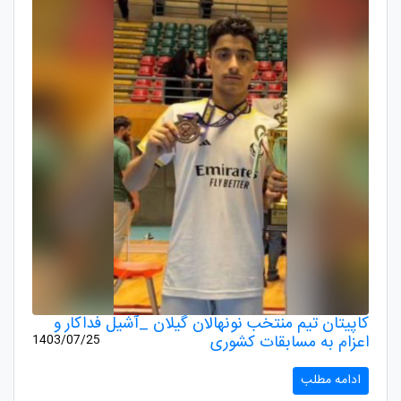
کاپیتان تیم منتخب نونهالان گیلان _آشیل فداکار و
اعزام به مسابقات کشوری
1403/07/25
ادامه مطلب