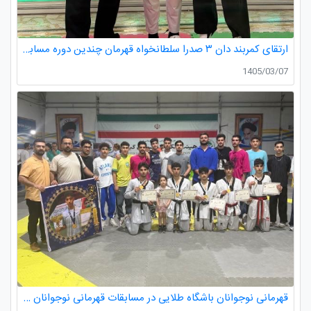
ارتقای کمربند دان ۳ صدرا سلطانخواه قهرمان چندین دوره مسابقات استانی و کشوری در رده سنی خردسالان و نونهالان
1405/03/07
قهرمانی نوجوانان باشگاه طلایی در مسابقات قهرمانی نوجوانان تکواندو استان گیلان