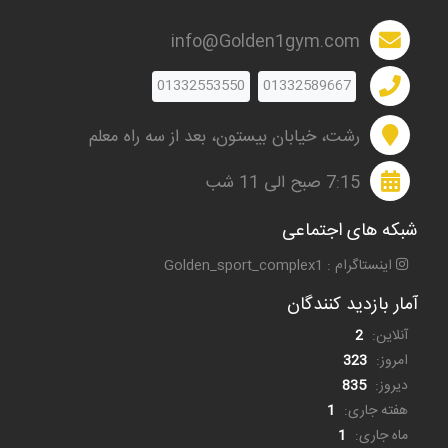
info@Golden1gym.com
01332553550
01332589667
رشت، خیابان بیستون، بعد از سه راه معلم
7:15 صبح الی 11 شب
شبکه های اجتماعی
اینستاگرام : Golden_sport_complex1
آمار بازدید کنندگان
آنلاین:
2
امروز:
323
دیروز:
835
هفته جاری:
1
ماه جاری:
1