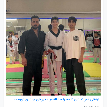
ارتقای کمربند دان ۳ صدرا سلطانخواه قهرمان چندین دوره مسابقات استانی و کشوری در رده سنی خردسالان و نونهالان