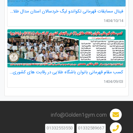
فینال مسابقات قهرمانی تکواندو لیگ خردسالان استان مدال طلا صدرا ظفری از باشگاه طلایی به مربیگری استاد عسکری مربی ارزنده باشگاه
1404/10/14
کسب مقام قهرمانی بانوان باشگاه طلایی در رقابت های کشوری کاراته
1404/09/03
info@Golden1gym.com
01332553550
01332589667