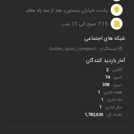
رشت، خیابان بیستون، بعد از سه راه معلم
7:15 صبح الی 11 شب
شبکه های اجتماعی
اینستاگرام : Golden_sport_complex1
آمار بازدید کنندگان
آنلاین:
2
امروز:
74
دیروز:
358
هفته جاری:
1
ماه جاری:
1
سال جاری:
1
تعداد کل:
1,782,636