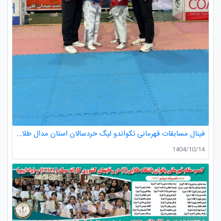
فینال مسابقات قهرمانی تکواندو لیگ خردسالان استان مدال طلا صدرا ظفری از باشگاه طلایی به مربیگری استاد عسکری مربی ارزنده باشگاه
1404/10/14