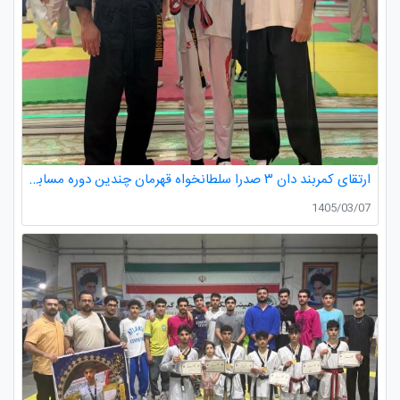
ارتقای کمربند دان ۳ صدرا سلطانخواه قهرمان چندین دوره مسابقات استانی و کشوری در رده سنی خردسالان و نونهالان
1405/03/07