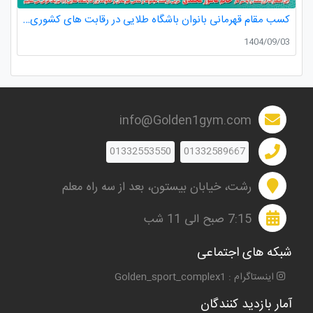
کسب مقام قهرمانی بانوان باشگاه طلایی در رقابت های کشوری کاراته
1404/09/03
info@Golden1gym.com
01332553550
01332589667
رشت، خیابان بیستون، بعد از سه راه معلم
7:15 صبح الی 11 شب
شبکه های اجتماعی
اینستاگرام : Golden_sport_complex1
آمار بازدید کنندگان