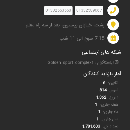
01332553550
01332589667
رشت، خیابان بیستون، بعد از سه راه معلم
7:15 صبح الی 11 شب
شبکه های اجتماعی
اینستاگرام : Golden_sport_complex1
آمار بازدید کنندگان
آنلاین:
6
امروز:
814
دیروز:
1,362
هفته جاری:
1
ماه جاری:
1
سال جاری:
1
تعداد کل:
1,781,603