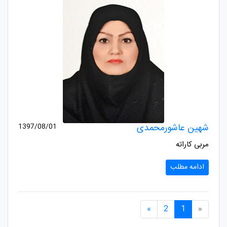
شهین عاشورمحمدی
1397/08/01
مربی کاراته
ادامه مطلب
صفحه قبلی
صفحه بعدی
»
2
1
«