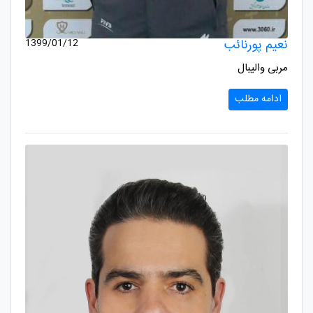
نعیم پورنائب
1399/01/12
مربی والیبال
ادامه مطلب