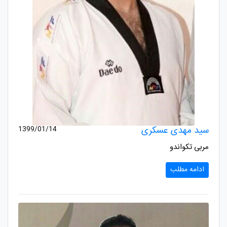
سید مهدی عسکری
1399/01/14
مربی تکواندو
ادامه مطلب