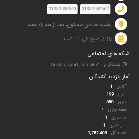
01332553550
01332589667
رشت، خیابان بیستون، بعد از سه راه معلم
7:15 صبح الی 11 شب
شبکه های اجتماعی
اینستاگرام : Golden_sport_complex1
آمار بازدید کنندگان
آنلاین:
1
امروز:
199
دیروز:
580
هفته جاری:
1
ماه جاری:
1
سال جاری:
1
تعداد کل:
1,782,403