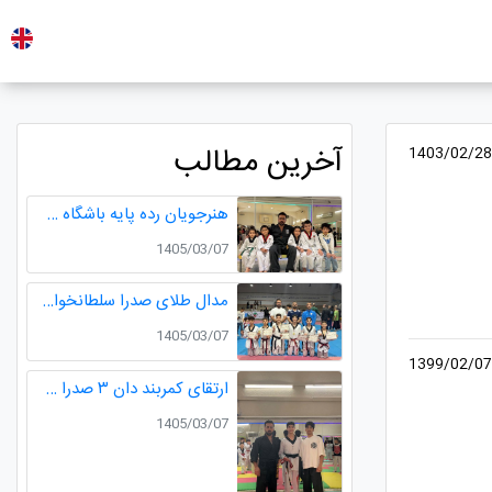
آخرین مطالب
1403/02/28
هنرجویان رده پایه باشگاه طلایی
1405/03/07
مدال طلای صدرا سلطانخواه و مدال نقره سامیار محمدی در مسابقات قهرمانی نونهالان استان گیلان
1405/03/07
1399/02/07
ارتقای کمربند دان ۳ صدرا سلطانخواه قهرمان چندین دوره مسابقات استانی و کشوری در رده سنی خردسالان و نونهالان
1405/03/07