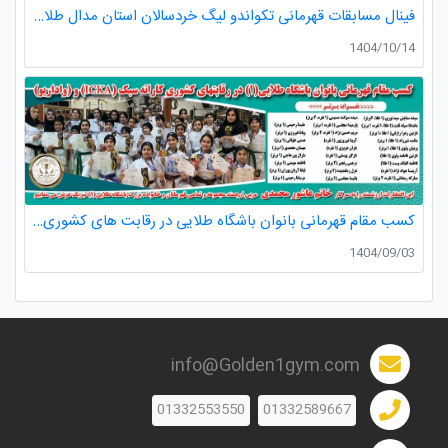
فینال مسابقات قهرمانی تکواندو لیگ خردسالان استان مدال طلا صدرا ظفری از باشگاه طلایی به مربیگری استاد عسکری مربی ارزنده باشگاه
1404/10/14
کسب مقام قهرمانی بانوان باشگاه طلایی در رقابت های کشوری کاراته
1404/09/03
info@Golden1gym.com
01332553550
01332589667