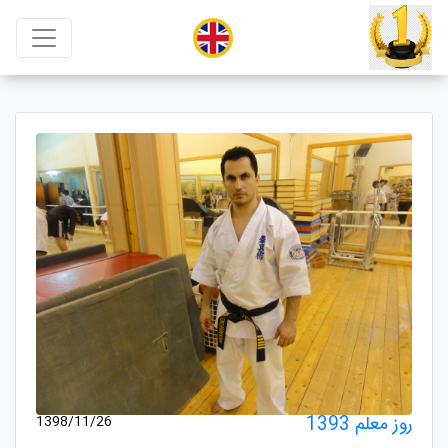
روز معلم 1393
1398/11/26