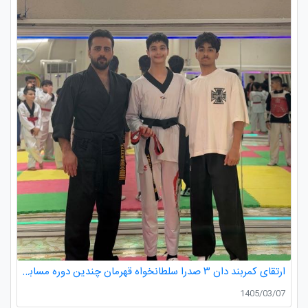
ارتقای کمربند دان ۳ صدرا سلطانخواه قهرمان چندین دوره مسابقات استانی و کشوری در رده سنی خردسالان و نونهالان
1405/03/07