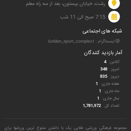
رشت، خیابان بیستون، بعد از سه راه معلم
7:15 صبح الی 11 شب
شبکه های اجتماعی
اینستاگرام : Golden_sport_complex1
آمار بازدید کنندگان
آنلاین:
4
امروز:
348
دیروز:
835
هفته جاری:
1
ماه جاری:
1
سال جاری:
1
تعداد کل:
1,781,972
مجموعه فرهنگی ورزشی طلایی یک
با داشتن متنوع ترین ورزشها برای