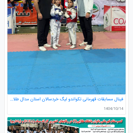
فینال مسابقات قهرمانی تکواندو لیگ خردسالان استان مدال طلا صدرا ظفری از باشگاه طلایی به مربیگری استاد عسکری مربی ارزنده باشگاه
1404/10/14