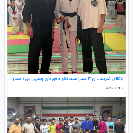
ارتقای کمربند دان ۳ صدرا سلطانخواه قهرمان چندین دوره مسابقات استانی و کشوری در رده سنی خردسالان و نونهالان
1405/03/07