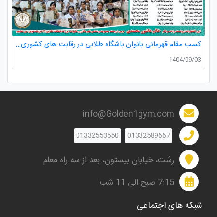
کسب مقام قهرمانی بانوان باشگاه طلایی در رقابت های کشوری کاراته
1404/09/03
info@Golden1gym.com
01332553550
01332589667
رشت، خیابان بیستون، بعد از سه راه معلم
7:15 صبح الی 11 شب
شبکه های اجتماعی