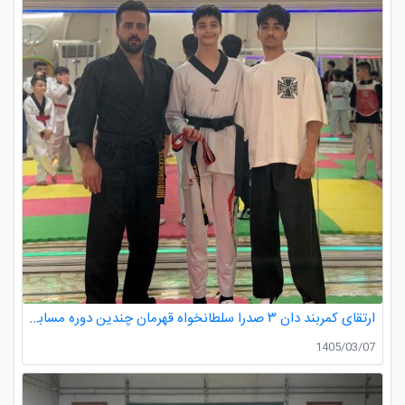
ارتقای کمربند دان ۳ صدرا سلطانخواه قهرمان چندین دوره مسابقات استانی و کشوری در رده سنی خردسالان و نونهالان
1405/03/07