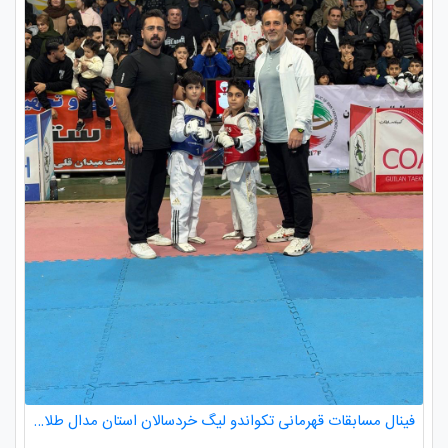
فینال مسابقات قهرمانی تکواندو لیگ خردسالان استان مدال طلا صدرا ظفری از باشگاه طلایی به مربیگری استاد عسکری مربی ارزنده باشگاه