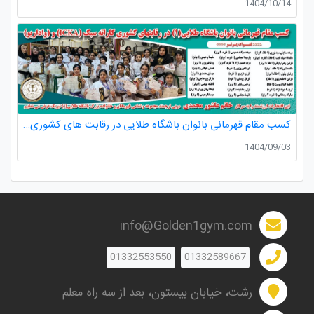
1404/10/14
کسب مقام قهرمانی بانوان باشگاه طلایی در رقابت های کشوری کاراته
1404/09/03
info@Golden1gym.com
01332553550
01332589667
رشت، خیابان بیستون، بعد از سه راه معلم