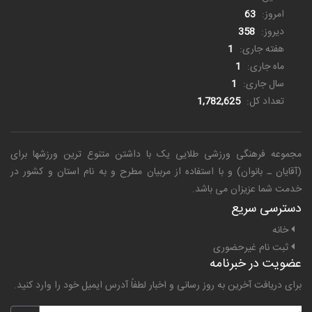
امروز:
63
دیروز:
358
هفته جاری:
1
ماه جاری:
1
سال جاری:
1
تعداد کل:
1,782,625
مجموعه فرهنگی ورزشی طلایی یک
با داشتن متنوع ترین ورزشها برای
(آقایان ـ بانوان) و با استفاده از مربیان مطرح و به نام استان و کشور در
خدمت شما عزیزان می باشد.
دسترسی سریع
خانه
ثبت نام غیرحضوری
عضویت در خبرنامه
برای دریافت آخرین به روز رسانی و اخبار لطفاً آدرس ایمیل خود را وارد کنید.