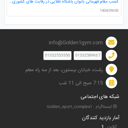
کسب مقام قهرمانی بانوان باشگاه طلایی در رقابت های کشوری کاراته
1404/09/03
info@Golden1gym.com
01332553550
01332589667
رشت، خیابان بیستون، بعد از سه راه معلم
7:15 صبح الی 11 شب
شبکه های اجتماعی
اینستاگرام : Golden_sport_complex1
آمار بازدید کنندگان
آنلاین:
1