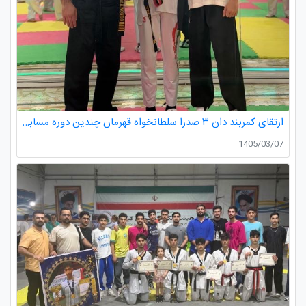
ارتقای کمربند دان ۳ صدرا سلطانخواه قهرمان چندین دوره مسابقات استانی و کشوری در رده سنی خردسالان و نونهالان
1405/03/07