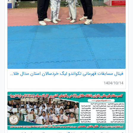
فینال مسابقات قهرمانی تکواندو لیگ خردسالان استان مدال طلا صدرا ظفری از باشگاه طلایی به مربیگری استاد عسکری مربی ارزنده باشگاه
1404/10/14