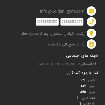
info@Golden1gym.com
01332553550
01332589667
رشت، خیابان بیستون، بعد از سه راه معلم
7:15 صبح الی 11 شب
شبکه های اجتماعی
اینستاگرام : Golden_sport_complex1
آمار بازدید کنندگان
آنلاین:
62
امروز:
142
دیروز:
358
هفته جاری:
1
ماه جاری:
1