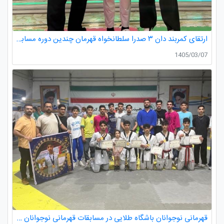
ارتقای کمربند دان ۳ صدرا سلطانخواه قهرمان چندین دوره مسابقات استانی و کشوری در رده سنی خردسالان و نونهالان
1405/03/07
قهرمانی نوجوانان باشگاه طلایی در مسابقات قهرمانی نوجوانان تکواندو استان گیلان