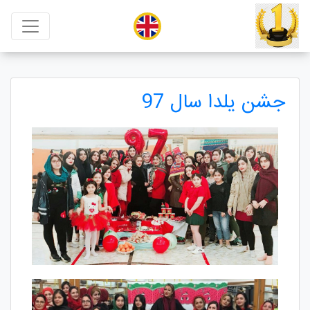
جشن یلدا سال 97