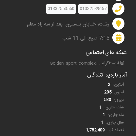
01332553550
01332589667
رشت، خیابان بیستون، بعد از سه راه معلم
7:15 صبح الی 11 شب
شبکه های اجتماعی
اینستاگرام : Golden_sport_complex1
آمار بازدید کنندگان
آنلاین:
2
امروز:
205
دیروز:
580
هفته جاری:
1
ماه جاری:
1
سال جاری:
1
تعداد کل:
1,782,409