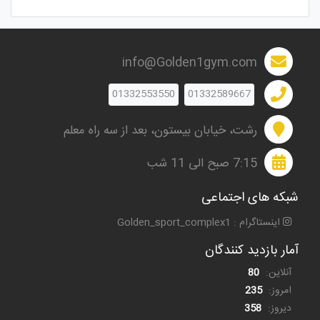
info@Golden1gym.com
01332553550
01332589667
رشت، خیابان بیستون، بعد از سه راه معلم
7:15 صبح الی 11 شب
شبکه های اجتماعی
اینستاگرام : Golden_sport_complex1
آمار بازدید کنندگان
آنلاین:
80
امروز:
235
دیروز:
358