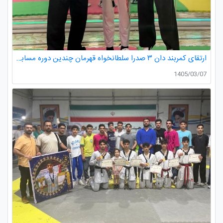
ارتقای کمربند دان ۳ صدرا سلطانخواه قهرمان چندین دوره مسابقات استانی و کشوری در رده سنی خردسالان و نونهالان
1405/03/07