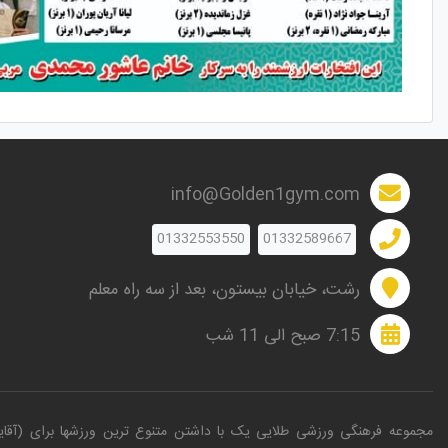
info@Golden1gym.com
01332553550
01332589667
رشت، خیابان بیستون، بعد از سه راه معلم
7:15 صبح الی 11 شب
مجموعه فرهنگی ورزشی طلایی یک
با داشتن متنوع ترین ورزشها برای (آقایان