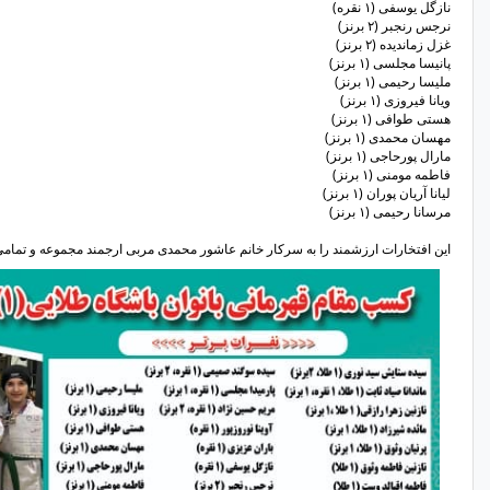
​نازگل یوسفی (۱ نقره)
​نرجس رنجبر (۲ برنز)
​غزل زماندیده (۲ برنز)
​پانیسا مجلسی (۱ برنز)
​ملیسا رحیمی (۱ برنز)
​ویانا فیروزی (۱ برنز)
​هستی طوافی (۱ برنز)
​مهسان محمدی (۱ برنز)
​مارال پورحاجی (۱ برنز)
​فاطمه مومنی (۱ برنز)
​لیانا آریان پوران (۱ برنز)
​مرسانا رحیمی (۱ برنز)
این افتخارات ارزشمند را به سرکار خانم عاشور محمدی مربی ارجمند مجموعه و تمامی قهرمانان و خانو