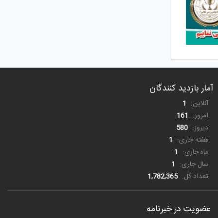
آمار بازدید کنندگان
آنلاین:
1
امروز:
161
دیروز:
580
هفته جاری:
1
ماه جاری:
1
سال جاری:
1
تعداد کل:
1,782,365
عضویت در خبرنامه