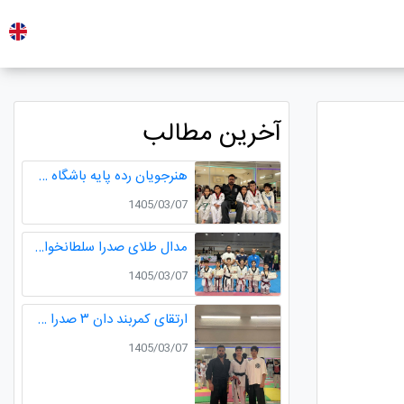
آخرین مطالب
هنرجویان رده پایه باشگاه طلایی
1405/03/07
مدال طلای صدرا سلطانخواه و مدال نقره سامیار محمدی در مسابقات قهرمانی نونهالان استان گیلان
1405/03/07
ارتقای کمربند دان ۳ صدرا سلطانخواه قهرمان چندین دوره مسابقات استانی و کشوری در رده سنی خردسالان و نونهالان
1405/03/07