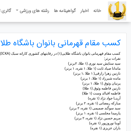
خانه
اخبار
گواهینامه ها
رشته های ورزشی
گالری 
کسب مقام قهرمانی بانوان باشگاه طلا
کسب مقام قهرمانی بانوان باشگاه طلایی(۱) در رقابتهای کشوری کاراته سبک (ICKA) و (واداریو)
نفرات برتر:
​سید ستایش سید نوری (۱ طلا، ۲برنز)
​ماندانا صیاد ثابت (۱ طلا، ۱ نقره، ۱ برنز)
نازنین زهرا رازقی( ۱ طلا ،۱ برنز)
​مانده شیرزاد (۱ طلا، ۱ برنز)
​پرنیان وثوق (۱ طلا، ۱ برنز)
​نازنین فاطمه وثوق (۱ طلا)
​فاطمه اقبالد وست (۱ طلا)
​آرینـا جواد نژاد (۱ نقره)
​مبارکه رمضانی (۱ نقره، ۲ برنز)
​سید سوگند صمیمی (۱ نقره، ۲ برنز)
​پارمیدا مجلسی (۱ نقره، ۱ برنز)
​مریم حسین نژاد (۱ نقره، ۲ برنز)
​آوینا نوروزپور (۱ نقره)
​باران عزیزی (۱ نقره)