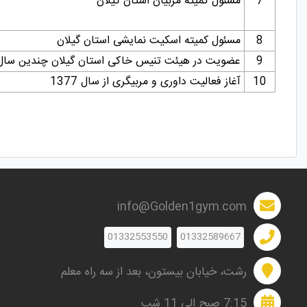
7
مسئول
کمیته
مربیان
استان
گیلان
8
مسئول
کمیته
اسکیت
نمایشی
استان
گیلان
9
عضویت
در
هیئت
تنیس
خاکی
استان
گیلان
چندین
سال
10
آغاز
فعالیت
داوری
و
مربیگری
از
سال
1377
info@Golden1gym.com
01332553550
01332589667
رشت، خیابان بیستون، بعد از سه راه معلم
7:15 صبح الی 11 شب