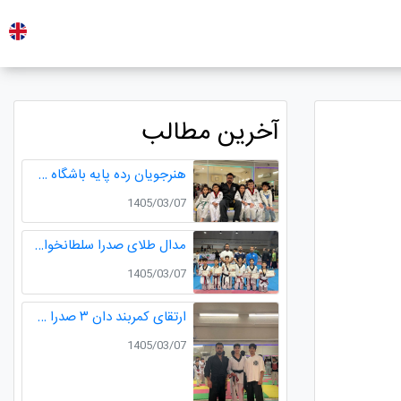
آخرین مطالب
هنرجویان رده پایه باشگاه طلایی
1405/03/07
مدال طلای صدرا سلطانخواه و مدال نقره سامیار محمدی در مسابقات قهرمانی نونهالان استان گیلان
1405/03/07
ارتقای کمربند دان ۳ صدرا سلطانخواه قهرمان چندین دوره مسابقات استانی و کشوری در رده سنی خردسالان و نونهالان
1405/03/07