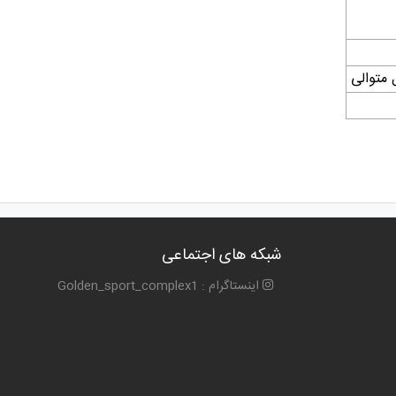
متوالی
شبکه های اجتماعی
اینستاگرام : Golden_sport_complex1